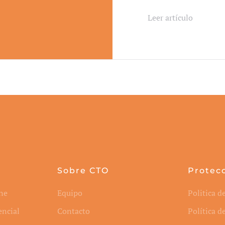
Leer artículo
Sobre CTO
Protec
ne
Equipo
Politica d
encial
Contacto
Política d